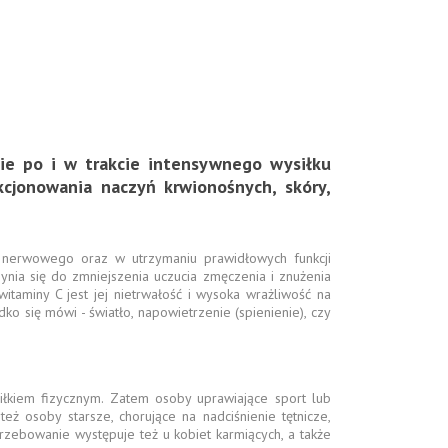
e po i w trakcie intensywnego wysiłku
cjonowania naczyń krwionośnych, skóry,
 nerwowego oraz w utrzymaniu prawidłowych funkcji
nia się do zmniejszenia uczucia zmęczenia i znużenia
taminy C jest jej nietrwałość i wysoka wrażliwość na
o się mówi - światło, napowietrzenie (spienienie), czy
łkiem fizycznym. Zatem osoby uprawiające sport lub
ż osoby starsze, chorujące na nadciśnienie tętnicze,
zebowanie występuje też u kobiet karmiących, a także