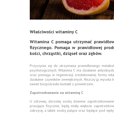
Właściwości witaminy C
Witamina C pomaga utrzymać prawidłow
fizycznego. Pomaga w prawidłowej prod
kości, chrząstki, dziąseł oraz zębów.
Przyczynia się do utrzymania prawidłowego metabo
psychologicznych. Witamina C ma działanie antyoksyd
oraz pomaga w regeneracji zredukowanej formy witami
działanie czynników zewnętrznych. Niszczy ją wysoka t
nawet bezpośredni kontakt z powietrzem.
Zapotrzebowanie na witaminę C
U zdrowej, dorosłej osoby dzienne zapotrzebowanie
pracujące fizycznie, będą miały większe zapotrzebow
cukrzycę, a także osoby palące oraz będące pod wpły