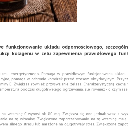
e funkcjonowanie układu odpornościowego, szczególni
ukcji kolagenu w celu zapewnienia prawidłowego funk
lizmu energetycznego. Pomaga w prawidłowym funkcjonowaniu układu
acyjne, pomaga w ochronie komórek przed stresem oksydacyjnym. Przyczy
ny E. Zwiększa również przyswajanie żelaza. Charakterystyczną cechą wi
emperatura podczas długotrwałego ogrzewania, ale również - o czym rzadk
 na witaminę C wynosi ok. 80 mg. Zwiększa się ono jednak wraz z wysi
anie na tę witaminę. Zwiększone zapotrzebowanie na tę witaminę mają te
wem silnego stresu lub narażone na długotrwały stres. Zwiększone zapotr